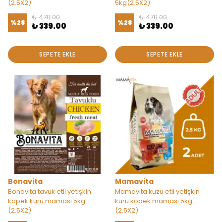
(2.5X2)
5kg(2.5X2)
₺ 470.00
₺ 470.00
%
28
%
28
₺ 339.00
₺ 339.00
SEPETE EKLE
SEPETE EKLE
Bonavita
Mamavita
Bonavita tavuk etli yetişkin
Mamavita kuzu etli yetişkin
köpek kuru maması 5kg
kuru köpek maması 5kg
(2.5X2)
(2.5X2)