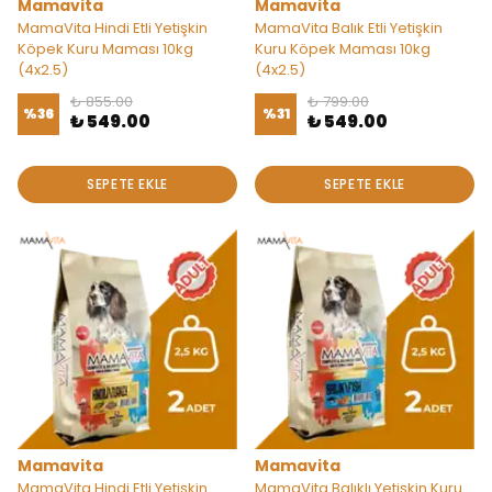
Mamavita
Mamavita
MamaVita Hindi Etli Yetişkin
MamaVita Balık Etli Yetişkin
Köpek Kuru Maması 10kg
Kuru Köpek Maması 10kg
(4x2.5)
(4x2.5)
₺ 855.00
₺ 799.00
%
36
%
31
₺ 549.00
₺ 549.00
SEPETE EKLE
SEPETE EKLE
Mamavita
Mamavita
MamaVita Hindi Etli Yetişkin
MamaVita Balıklı Yetişkin Kuru