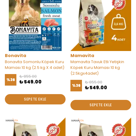
Bonavita
Mamavita
Bonavita Somonlu Köpek Kuru
Mamavita Tavuk Etli Yetişkin
Maması 10 kg (2.5 kg X 4 adet)
Köpek Kuru Maması 10 kg
(2.5kgx4adet)
₺ 855.00
%
36
₺ 549.00
₺ 855.00
%
36
₺ 549.00
SEPETE EKLE
SEPETE EKLE