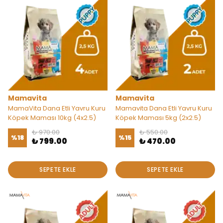
Mamavita
Mamavita
MamaVita Dana Etli Yavru Kuru
Mamavita Dana Etli Yavru Kuru
Köpek Maması 10kg (4x2.5)
Köpek Maması 5kg (2x2.5)
₺ 970.00
₺ 550.00
%
18
%
15
₺ 799.00
₺ 470.00
SEPETE EKLE
SEPETE EKLE