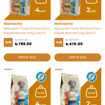
Mamavita
Mamavita
Mamavita Tavuk Etli Yavru Kuru
Mamavita Tavuk Etli Yavru Kuru
Köpek Maması 10 kg (4x2.5)
Köpek Maması 5 kg (2x2.5)
₺ 970.00
₺ 550.00
%
18
%
15
₺ 799.00
₺ 470.00
SEPETE EKLE
SEPETE EKLE