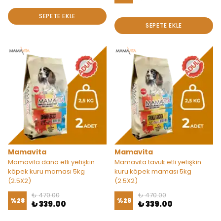
SEPETE EKLE
SEPETE EKLE
Mamavita
Mamavita
Mamavita dana etli yetişkin
Mamavita tavuk etli yetişkin
köpek kuru maması 5kg
kuru köpek maması 5kg
(2.5X2)
(2.5X2)
₺ 470.00
₺ 470.00
%
28
%
28
₺ 339.00
₺ 339.00