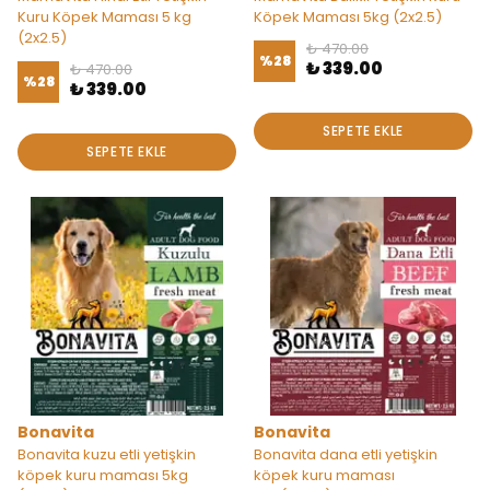
Kuru Köpek Maması 5 kg
Köpek Maması 5kg (2x2.5)
(2x2.5)
₺ 470.00
%
28
₺ 339.00
₺ 470.00
%
28
₺ 339.00
SEPETE EKLE
SEPETE EKLE
Bonavita
Bonavita
Bonavita kuzu etli yetişkin
Bonavita dana etli yetişkin
köpek kuru maması 5kg
köpek kuru maması