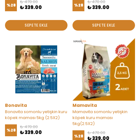
₺ 470.00
₺ 470.00
%
28
%
28
₺ 339.00
₺ 339.00
SEPETE EKLE
SEPETE EKLE
Bonavita
Mamavita
Bonavita somonlu yetişkin kuru
Mamavita somonlu yetişkin
köpek maması 5kg (2.5X2)
köpek kuru maması
5kg(2.5X2)
₺ 470.00
%
28
₺ 339.00
₺ 470.00
%
28
₺ 339.00