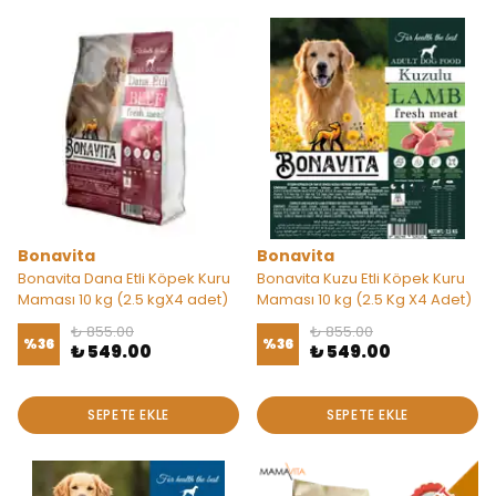
Bonavita
Bonavita
Bonavita Dana Etli Köpek Kuru
Bonavita Kuzu Etli Köpek Kuru
Maması 10 kg (2.5 kgX4 adet)
Maması 10 kg (2.5 Kg X4 Adet)
₺ 855.00
₺ 855.00
%
36
%
36
₺ 549.00
₺ 549.00
SEPETE EKLE
SEPETE EKLE