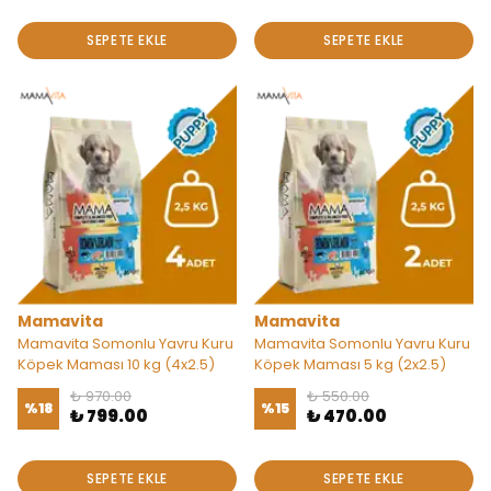
SEPETE EKLE
SEPETE EKLE
Mamavita
Mamavita
Mamavita Somonlu Yavru Kuru
Mamavita Somonlu Yavru Kuru
Köpek Maması 10 kg (4x2.5)
Köpek Maması 5 kg (2x2.5)
₺ 970.00
₺ 550.00
%
18
%
15
₺ 799.00
₺ 470.00
SEPETE EKLE
SEPETE EKLE