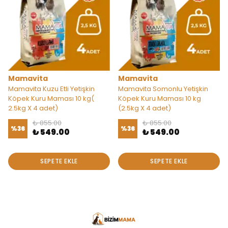
Mamavita
Mamavita
Mamavita Kuzu Etli Yetişkin
Mamavita Somonlu Yetişkin
Köpek Kuru Maması 10 kg(
Köpek Kuru Maması 10 kg
2.5kg X 4 adet)
(2.5kg X 4 adet)
₺ 855.00
₺ 855.00
%
36
%
36
₺ 549.00
₺ 549.00
SEPETE EKLE
SEPETE EKLE