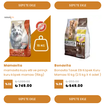
SEPETE EKLE
SEPETE EKLE
Mamavita
Bonavita
mamavita kuzu etli ve pirinçli
Bonavita Tavuk Etli Köpek Kuru
kuru köpek maması (15kg)
Maması 10 kg (2.5 kg X 4 adet )
₺ 1,099.00
₺ 855.00
%
32
%
36
₺ 749.00
₺ 549.00
SEPETE EKLE
SEPETE EKLE