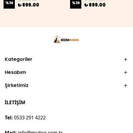
%
10
%
10
₺ 899.00
₺ 899.00
Kategoriler
Hesabım
Şirketimiz
İLETİŞİM
Tel:
0533 291 4222
Mail:
info@mcdog.com.tr