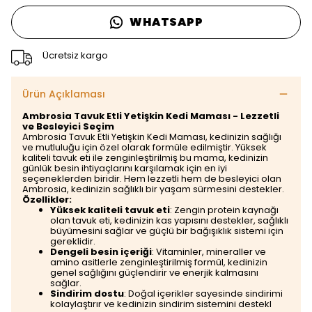
WHATSAPP
Ücretsiz kargo
Ürün Açıklaması
Ambrosia Tavuk Etli Yetişkin Kedi Maması - Lezzetli
ve Besleyici Seçim
Ambrosia Tavuk Etli Yetişkin Kedi Maması, kedinizin sağlığı
ve mutluluğu için özel olarak formüle edilmiştir. Yüksek
kaliteli tavuk eti ile zenginleştirilmiş bu mama, kedinizin
günlük besin ihtiyaçlarını karşılamak için en iyi
seçeneklerden biridir. Hem lezzetli hem de besleyici olan
Ambrosia, kedinizin sağlıklı bir yaşam sürmesini destekler.
Özellikler:
Yüksek kaliteli tavuk eti
: Zengin protein kaynağı
olan tavuk eti, kedinizin kas yapısını destekler, sağlıklı
büyümesini sağlar ve güçlü bir bağışıklık sistemi için
gereklidir.
Dengeli besin içeriği
: Vitaminler, mineraller ve
amino asitlerle zenginleştirilmiş formül, kedinizin
genel sağlığını güçlendirir ve enerjik kalmasını
sağlar.
Sindirim dostu
: Doğal içerikler sayesinde sindirimi
kolaylaştırır ve kedinizin sindirim sistemini destekl