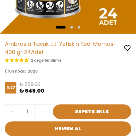
Ambrosia Tavuk Etli Yetişkin Kedi Maması
400 gr 24Adet
2 değerlendirme
Ürün Kodu
:
2028
₺ 889.00
%
27
₺ 649.00
SEPETE EKLE
HEMEN AL