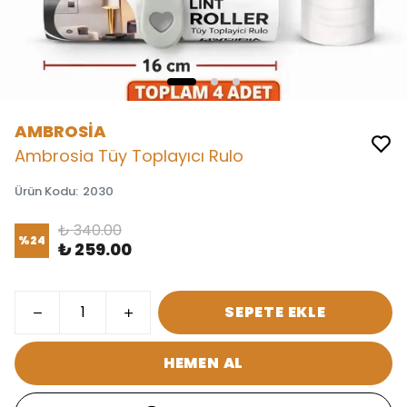
AMBROSİA
Ambrosia Tüy Toplayıcı Rulo
Ürün Kodu
:
2030
₺ 340.00
%
24
₺ 259.00
SEPETE EKLE
HEMEN AL