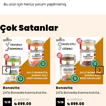
Bu ürün için henüz yorum yapılmamış.
Çok Satanlar
Bonavita
Bonavita
24'lü Bonavita Karma Koli Kedi Mamaları 07
24'lü Bonavita Karma Koli Kedi Maması 08
₺ 1,000.00
₺ 1,000.00
%
10
%
10
₺ 899.00
₺ 899.00