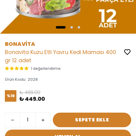
BONAVİTA
Bonavita Kuzu Etli Yavru Kedi Maması 400
gr 12 adet
1 değerlendirme
Ürün Kodu
:
2028
₺ 499.00
%
10
₺ 449.00
SEPETE EKLE