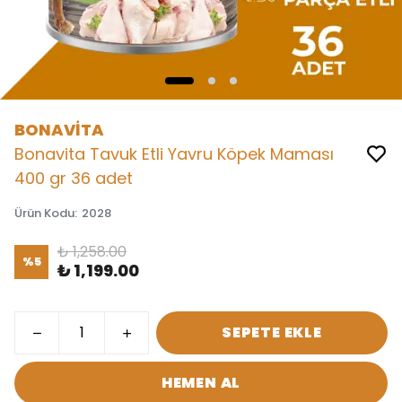
BONAVİTA
Bonavita Tavuk Etli Yavru Köpek Maması
400 gr 36 adet
Ürün Kodu
:
2028
₺ 1,258.00
%
5
₺ 1,199.00
SEPETE EKLE
HEMEN AL