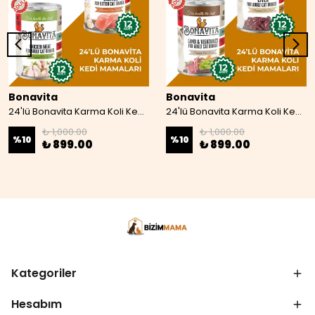
Bonavita
Bonavita
24'lü Bonavita Karma Koli Kedi Mamaları 07
24'lü Bonavita Karma Koli Kedi Maması 08
₺ 1,000.00
₺ 1,000.00
%
10
%
10
₺ 899.00
₺ 899.00
Kategoriler
Hesabım