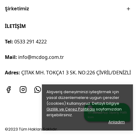
Şirketimiz
İLETİŞİM
Tel:
0533 291 4222
Mail:
info@mcdog.com.tr
Adres:
ÇITAK MH. TOKÇA1 3 SK. NO:226 ÇİVRİL/DENİZLİ
Alışveriş deneyiminizi iyileştirmek için
yasal düzenlemelere uygun çerezler
(cookies) kullanıyoruz. Detaylı bilgiye
Gizlilik ve Çerez Politikası
sayfamızdan
WhatsApp Sipariş Hattı
WhatsApp Sipariş Hattı
WhatsApp Sipariş Hattı
erişebilirsiniz.
Anladım
©2023 Tüm Hakları Saklıdır.