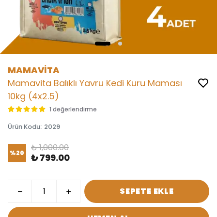
MAMAVİTA
Mamavita Balıklı Yavru Kedi Kuru Maması
10kg (4x2.5)
1 değerlendirme
Ürün Kodu
:
2029
₺ 1,000.00
%
20
₺ 799.00
SEPETE EKLE