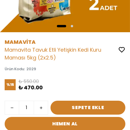
MAMAVİTA
Mamavita Tavuk Etli Yetişkin Kedi Kuru
Maması 5kg (2x2.5)
Ürün Kodu
:
2029
₺ 550.00
%
15
₺ 470.00
SEPETE EKLE
HEMEN AL