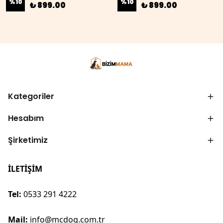
%
10
%
10
₺ 899.00
₺ 899.00
Kategoriler
Hesabım
Şirketimiz
İLETİŞİM
Tel:
0533 291 4222
Mail:
info@mcdog.com.tr