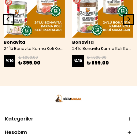
Bonavita
Bonavita
24'lü Bonavita Karma Koli Kedi Mamaları 07
24'lü Bonavita Karma Koli Kedi Maması 08
₺ 1,000.00
₺ 1,000.00
%
10
%
10
₺ 899.00
₺ 899.00
Kategoriler
Hesabım