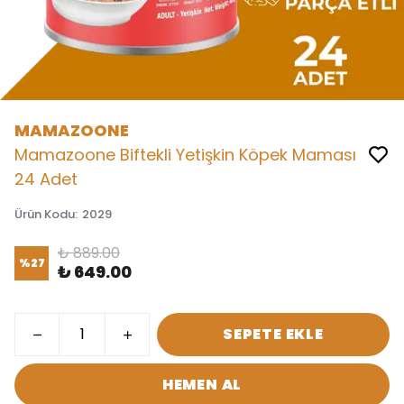
MAMAZOONE
Mamazoone Biftekli Yetişkin Köpek Maması
24 Adet
Ürün Kodu
:
2029
₺ 889.00
%
27
₺ 649.00
SEPETE EKLE
HEMEN AL