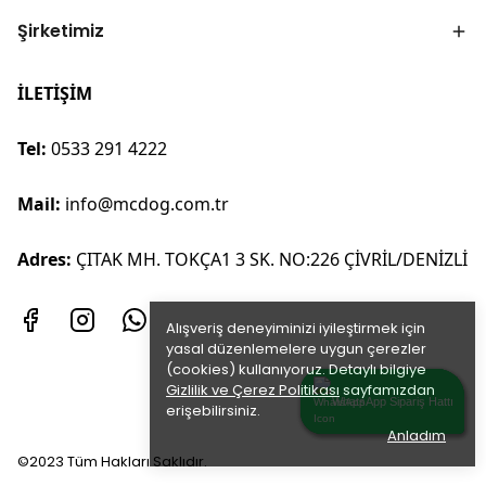
Şirketimiz
İLETİŞİM
Tel:
0533 291 4222
Mail:
info@mcdog.com.tr
Adres:
ÇITAK MH. TOKÇA1 3 SK. NO:226 ÇİVRİL/DENİZLİ
Alışveriş deneyiminizi iyileştirmek için
yasal düzenlemelere uygun çerezler
(cookies) kullanıyoruz. Detaylı bilgiye
Gizlilik ve Çerez Politikası
sayfamızdan
WhatsApp Sipariş Hattı
WhatsApp Sipariş Hattı
WhatsApp Sipariş Hattı
erişebilirsiniz.
Anladım
©2023 Tüm Hakları Saklıdır.